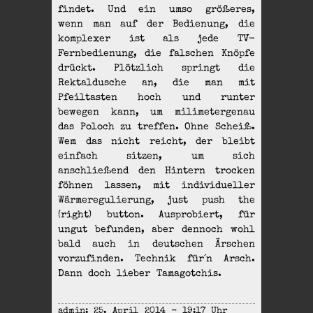
findet. Und ein umso größeres,
wenn man auf der Bedienung, die
komplexer ist als jede TV-
Fernbedienung, die falschen Knöpfe
drückt. Plötzlich springt die
Rektaldusche an, die man mit
Pfeiltasten hoch und runter
bewegen kann, um milimetergenau
das Poloch zu treffen. Ohne Scheiß.
Wem das nicht reicht, der bleibt
einfach sitzen, um sich
anschließend den Hintern trocken
föhnen lassen, mit individueller
Wärmeregulierung, just push the
(right) button. Ausprobiert, für
ungut befunden, aber dennoch wohl
bald auch in deutschen Ärschen
vorzufinden. Technik für´n Arsch.
Dann doch lieber Tamagotchis.
admin: 25. April 2014 - 19:17 Uhr